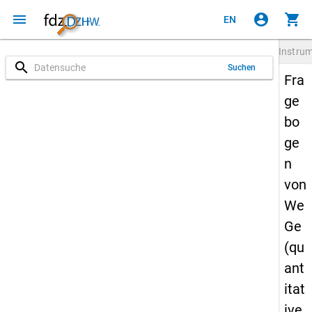
menu
account_circle
shopping_cart
EN
Instru
search
Suchen
Fra
ge
bo
ge
n
von
We
Ge
(qu
ant
itat
ive