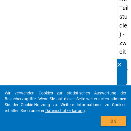
Teil
stu
die
) -
zw
eit
e
clear
Kennen Sie Publikationen, die auf Basis unserer
We
Datenpakete entstanden sind? Dann teilen Sie uns diese
lle
bitte mit...
keybo
Details
Wir verwenden Cookies zur statistischen Auswertung der
auto_stories
Besucherzugriffe. Wenn Sie auf dieser Seite weitersurfen stimmen
Titel:
Sie der Cookie-Nutzung zu. Weitere Informationen zu Cookies
Study
erhalten Sie in unserer
Datenschutzerkärung
.
add_shopping_cart
Prepa
W
OK
Surve
b
2019
Si