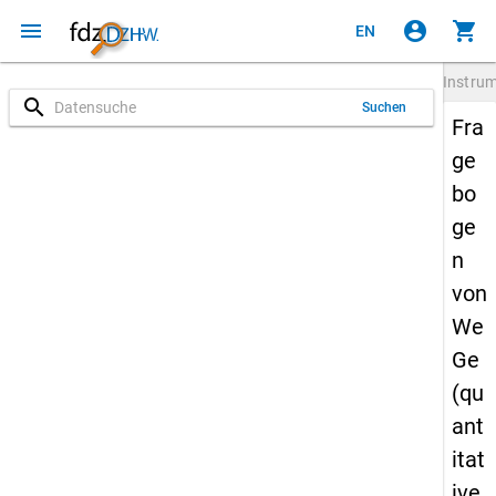
menu
account_circle
shopping_cart
EN
Instru
search
Suchen
Fra
ge
bo
ge
n
von
We
Ge
(qu
ant
itat
ive