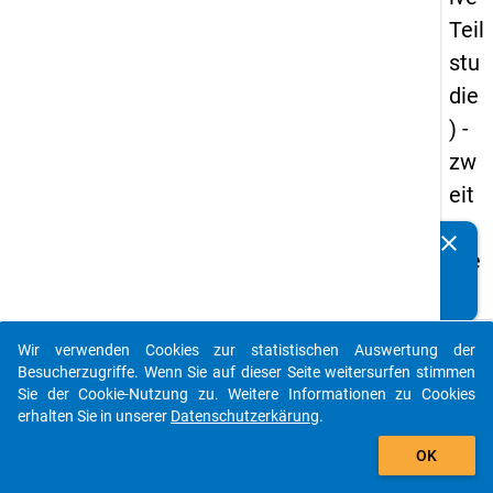
Teil
stu
die
) -
zw
eit
e
clear
Kennen Sie Publikationen, die auf Basis unserer
We
Datenpakete entstanden sind? Dann teilen Sie uns diese
lle
bitte mit...
keybo
Details
Wir verwenden Cookies zur statistischen Auswertung der
auto_stories
Besucherzugriffe. Wenn Sie auf dieser Seite weitersurfen stimmen
Titel:
Sie der Cookie-Nutzung zu. Weitere Informationen zu Cookies
Study
erhalten Sie in unserer
Datenschutzerkärung
.
add_shopping_cart
Prepa
W
OK
Surve
b
2019
Si