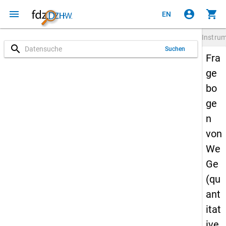
menu
account_circle
shopping_cart
EN
Instru
search
Suchen
Fra
ge
bo
ge
n
von
We
Ge
(qu
ant
itat
ive