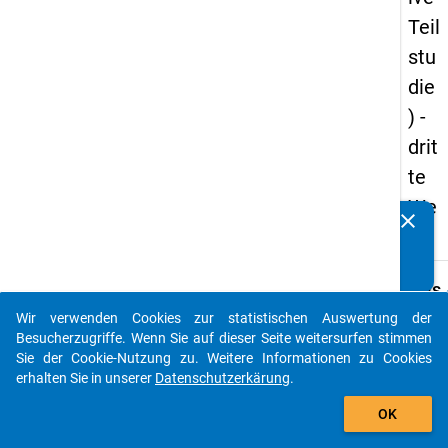
Teil
stu
die
) -
drit
te
We
clear
Kennen Sie Publikationen, die auf Basis unserer
lle
Datenpakete entstanden sind? Dann teilen Sie uns diese
bitte mit...
keybo
Details
Wir verwenden Cookies zur statistischen Auswertung der
Titel:
auto_stories
Besucherzugriffe. Wenn Sie auf dieser Seite weitersurfen stimmen
Study
Sie der Cookie-Nutzung zu. Weitere Informationen zu Cookies
Prepa
erhalten Sie in unserer
Datenschutzerkärung
.
W
Surve
add_shopping_cart
b
2020
Si
OK
d
Typ:
D