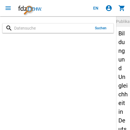
menu
account_circle
shopping_cart
EN
Publika
search
Suchen
Bil
du
ng
un
d
Un
glei
chh
eit
in
De
uts