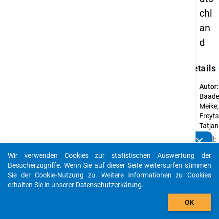
chl
an
d
keybo
Details
Autor:
Baade
Meike;
Freyta
Tatja
clear
Titel:
Kennen Sie Publikationen, die auf Basis unserer
Bildu
Datenpakete entstanden sind? Dann teilen Sie uns diese
Wir verwenden Cookies zur statistischen Auswertung der
Unglei
bitte mit...
Besucherzugriffe. Wenn Sie auf dieser Seite weitersurfen stimmen
in
Sie der Cookie-Nutzung zu. Weitere Informationen zu Cookies
Deuts
erhalten Sie in unserer
Datenschutzerkärung
.
Ersch
auto_stories
2017
OK
Quell