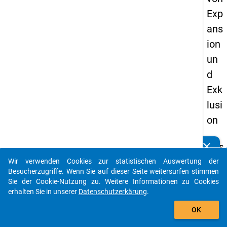
Exp
ans
ion
un
d
Exk
lusi
on
clear
keybo
Details
Kennen Sie Publikationen, die auf Basis unserer
Datenpakete entstanden sind? Dann teilen Sie uns diese
Wir verwenden Cookies zur statistischen Auswertung der
Autor:
bitte mit...
Besucherzugriffe. Wenn Sie auf dieser Seite weitersurfen stimmen
Bansc
Sie der Cookie-Nutzung zu. Weitere Informationen zu Cookies
Ulf; B
erhalten Sie in unserer
Datenschutzerkärung
.
Schra
auto_stories
Margre
OK
Himpel
Kleme