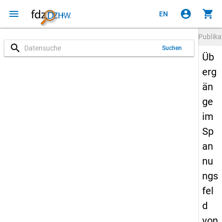
menu
account_circle
shopping_cart
EN
Publika
search
Suchen
Üb
erg
än
ge
im
Sp
an
nu
ngs
fel
d
von