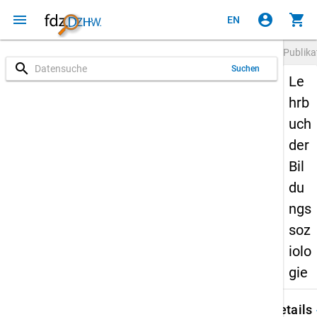
menu
account_circle
shopping_cart
EN
Publika
search
Suchen
Le
hrb
uch
der
Bil
du
ngs
soz
iolo
gie
keybo
Details