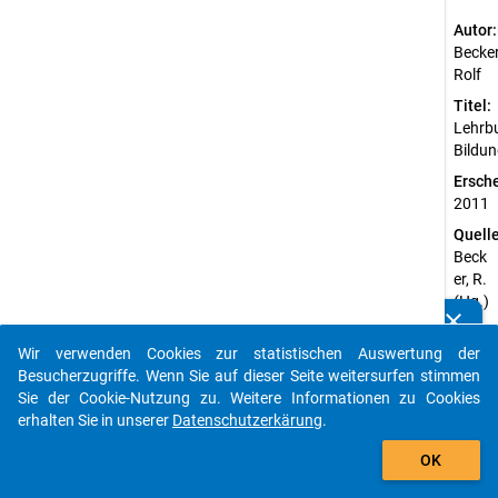
Autor:
Becker
Rolf
Titel:
Lehrb
Bildun
Ersch
2011
Quell
Beck
er, R.
(Hg.)
clear
.
Kennen Sie Publikationen, die auf Basis unserer
(201
Datenpakete entstanden sind? Dann teilen Sie uns diese
Wir verwenden Cookies zur statistischen Auswertung der
1).
bitte mit...
Besucherzugriffe. Wenn Sie auf dieser Seite weitersurfen stimmen
Lehr
Sie der Cookie-Nutzung zu. Weitere Informationen zu Cookies
buch
erhalten Sie in unserer
Datenschutzerkärung
.
.
auto_stories
Lehr
OK
buch