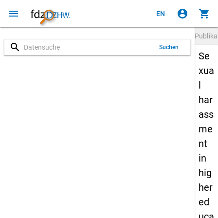
menu
account_circle
shopping_cart
EN
Publika
search
Suchen
Se
xua
l
har
ass
me
nt
in
hig
her
ed
uca