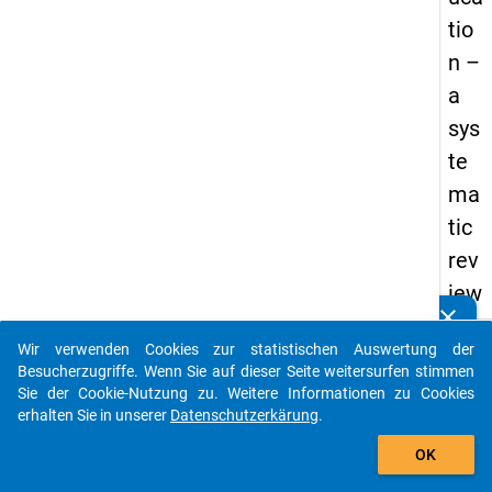
tio
n –
a
sys
te
ma
tic
rev
iew
clear
Kennen Sie Publikationen, die auf Basis unserer
Datenpakete entstanden sind? Dann teilen Sie uns diese
keybo
Details
Wir verwenden Cookies zur statistischen Auswertung der
bitte mit...
Besucherzugriffe. Wenn Sie auf dieser Seite weitersurfen stimmen
Autor:
Sie der Cookie-Nutzung zu. Weitere Informationen zu Cookies
Bonde
erhalten Sie in unserer
Datenschutzerkärung
.
Fredri
auto_stories
OK
Lundqv
Maja