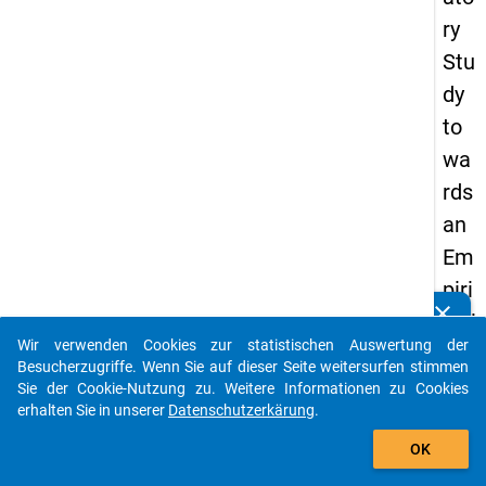
ry
Stu
dy
to
wa
rds
an
Em
piri
clear
call
Kennen Sie Publikationen, die auf Basis unserer
Datenpakete entstanden sind? Dann teilen Sie uns diese
Wir verwenden Cookies zur statistischen Auswertung der
y
bitte mit...
Besucherzugriffe. Wenn Sie auf dieser Seite weitersurfen stimmen
Ba
Sie der Cookie-Nutzung zu. Weitere Informationen zu Cookies
erhalten Sie in unserer
Datenschutzerkärung
.
sed
auto_stories
Mu
OK
lti-