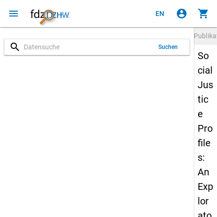
menu
account_circle
shopping_cart
EN
Publika
search
Suchen
So
cial
Jus
tic
e
Pro
file
s:
An
Exp
lor
ato