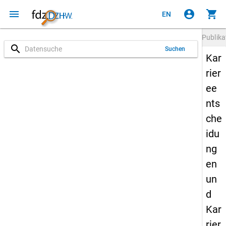
menu
account_circle
shopping_cart
EN
Publika
search
Suchen
Kar
rier
ee
nts
che
idu
ng
en
un
d
Kar
rier