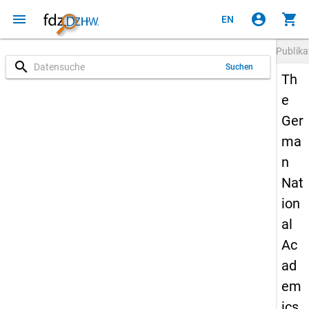
menu
account_circle
shopping_cart
EN
Publika
search
Suchen
Th
e
Ger
ma
n
Nat
ion
al
Ac
ad
em
ics