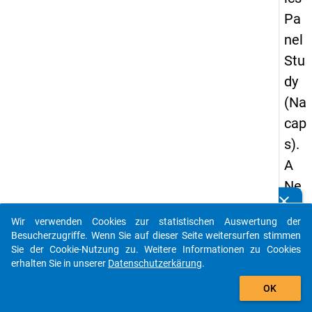
Pa
nel
Stu
dy
(Na
cap
s).
A
Ne
clear
w
Kennen Sie Publikationen, die auf Basis unserer
Datenpakete entstanden sind? Dann teilen Sie uns diese
Wir verwenden Cookies zur statistischen Auswertung der
Lo
bitte mit...
Besucherzugriffe. Wenn Sie auf dieser Seite weitersurfen stimmen
ngi
Sie der Cookie-Nutzung zu. Weitere Informationen zu Cookies
erhalten Sie in unserer
Datenschutzerkärung
.
tud
auto_stories
inal
OK
Sur