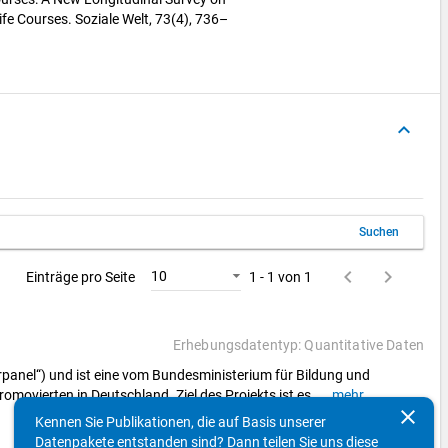
fe Courses. Soziale Welt, 73(4), 736–
keyboard_arrow_up
Suchen
keyboard_arrow_left
keyboard_arrow_right
10
Einträge pro Seite
1 - 1 von 1
Erhebungsdatentyp: Quantitative Daten
panel“) und ist eine vom Bundesministerium für Bildung und
ovierten in Deutschland. Ziel des Projekts ist es,
...
mehr
clear
Kennen Sie Publikationen, die auf Basis unserer
keyboard_arrow_left
keyboard_arrow_right
10
Einträge pro Seite
1 - 1 von 1
Datenpakete entstanden sind? Dann teilen Sie uns diese