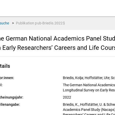
suche
>
Publikation
pub-Briedis.2022$
e German National Academics Panel Study
 Early Researchers’ Careers and Life Cour
tails
or:innen:
Briedis, Kolja; Hoffstätter, Ute; S
l:
The German National Academics
Longitudinal Survey on Early Res
cheinungsjahr:
2022
llenangabe:
Briedis, K., Hoffstätter, U. & Sc
Academics Panel Study (Nacaps).
Researchers’ Careers and Life C