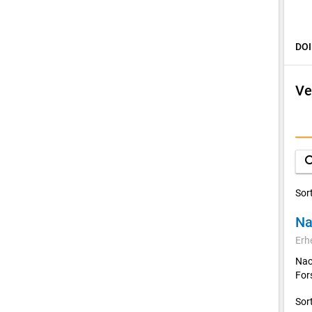
DOI
Ve
D
A
sea
Sor
Na
Erh
Nac
For
Sor