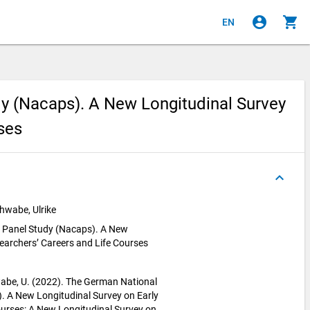
account_circle
shopping_cart
EN
 (Nacaps). A New Longitudinal Survey
ses
keyboard_arrow_up
chwabe, Ulrike
 Panel Study (Nacaps). A New
earchers’ Careers and Life Courses
hwabe, U. (2022). The German National
 A New Longitudinal Survey on Early
ourses: A New Longitudinal Survey on