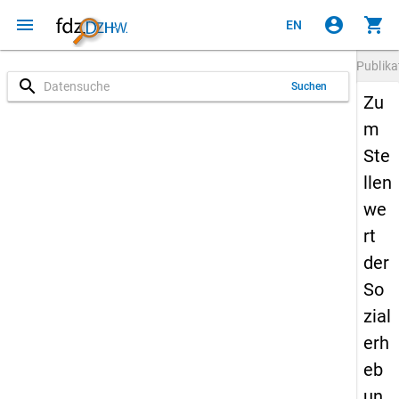
menu
account_circle
shopping_cart
EN
Publika
search
Suchen
Zu
m
Ste
llen
we
rt
der
So
zial
erh
eb
un