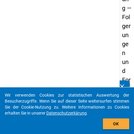
g —
Fol
ger
un
ge
n
un
d
For
clear
der
Kennen Sie Publikationen, die auf Basis unserer
Datenpakete entstanden sind? Dann teilen Sie uns diese
Wir verwenden Cookies zur statistischen Auswertung der
un
bitte mit...
Besucherzugriffe. Wenn Sie auf dieser Seite weitersurfen stimmen
ge
Sie der Cookie-Nutzung zu. Weitere Informationen zu Cookies
erhalten Sie in unserer
Datenschutzerkärung
.
n
auto_stories
des
OK
De