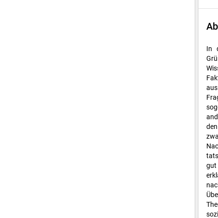
Ab
In 
zwi
Grü
aka
Wis
bei
Fak
Inf
aus
Pro
Fra
Wis
sog
DZ
and
Prü
den
Di
zwa
Bef
Nac
wer
tat
log
gut
den
erk
ges
nac
Wic
Übe
(Er
The
Pro
soz
Net