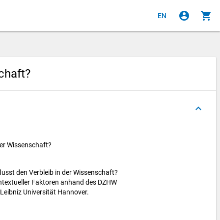
account_circle
shopping_cart
EN
chaft?
keyboard_arrow_up
der Wissenschaft?
lusst den Verbleib in der Wissenschaft?
kontextueller Faktoren anhand des DZHW
Leibniz Universität Hannover.