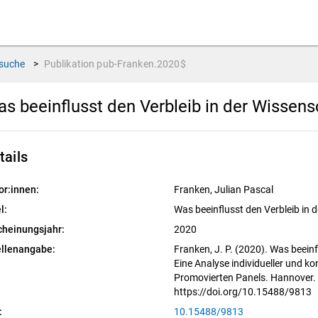
suche
>
Publikation
pub-Franken.2020$
s beeinflusst den Verbleib in der Wissens
tails
or:innen:
Franken, Julian Pascal
l:
Was beeinflusst den Verbleib in 
cheinungsjahr:
2020
llenangabe:
Franken, J. P. (2020). Was beeinf
Eine Analyse individueller und 
Promovierten Panels. Hannover. 
https://doi.org/10.15488/9813
:
10.15488/9813