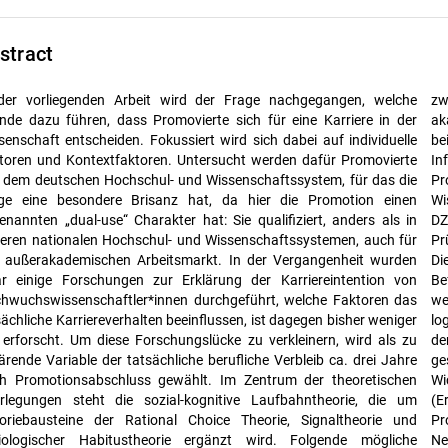
stract
der vorliegenden Arbeit wird der Frage nachgegangen, welche
schen der individuellen Einschätzungen bezüglich einer
nde dazu führen, dass Promovierte sich für eine Karriere in der
demischen und außerakademischen Karriere mitberücksichtigt. So
senschaft entscheiden. Fokussiert wird sich dabei auf individuelle
nhaltet z. B. die Lernerfahrungen abbildende Variable die
toren und Kontextfaktoren. Untersucht werden dafür Promovierte
ormation darüber, ob sich der/ die Promovierte durch die
 dem deutschen Hochschul- und Wissenschaftssystem, für das die
motionsphase besser auf eine Karriere innerhalb oder außerhalb der
ge eine besondere Brisanz hat, da hier die Promotion einen
senschaft vorbereitet fühlt. Untersucht werden die Daten des
enannten „dual-use“ Charakter hat: Sie qualifiziert, anders als in
HW-Promoviertenpanels, in dem Promovierte des
eren nationalen Hochschul- und Wissenschaftssystemen, auch für
fungsjahrgangs 2013/ 14 in jährlichen Abständen befragt werden.
 außerakademischen Arbeitsmarkt. In der Vergangenheit wurden
e hier verwendeten Daten beinhalten die ersten drei
r einige Forschungen zur Erklärung der Karriereintention von
ragungswellen. Die für die Operationalisierung benötigten Variablen
hwuchswissenschaftler*innen durchgeführt, welche Faktoren das
den aus Fragen aller drei Wellen entnommen. Mithilfe einer
sächliche Karriereverhalten beeinflussen, ist dagegen bisher weniger
istischen Regression lässt sich der Einfluss folgender Variablen auf
 erforscht. Um diese Forschungslücke zu verkleinern, wird als zu
 Verbleib in der Wissenschaft aufzeigen: Die während der Promotion
lärende Variable der tatsächliche berufliche Verbleib ca. drei Jahre
ammelten Lernerfahrungen; die Erreichbarkeit in Interaktion mit der
h Promotionsabschluss gewählt. Im Zentrum der theoretischen
htigkeit des Karriereziels, seinen eigenen Horizont zu erweitern
rlegungen steht die sozial-kognitive Laufbahntheorie, die um
gebniserwartungen) sowie die Beschäftigungsaussichten und die
oriebausteine der Rational Choice Theorie, Signaltheorie und
motionsnote. Das Promotionsfach und die Qualität des sozialen
iologischer Habitustheorie ergänzt wird. Folgende mögliche
zwerks scheinen ebenfalls Einfluss zu nehmen. Allerdings weisen die