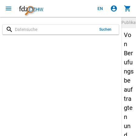
menu
account_circle
shopping_cart
EN
Publika
search
Suchen
Vo
n
Ber
ufu
ngs
be
auf
tra
gte
n
un
d