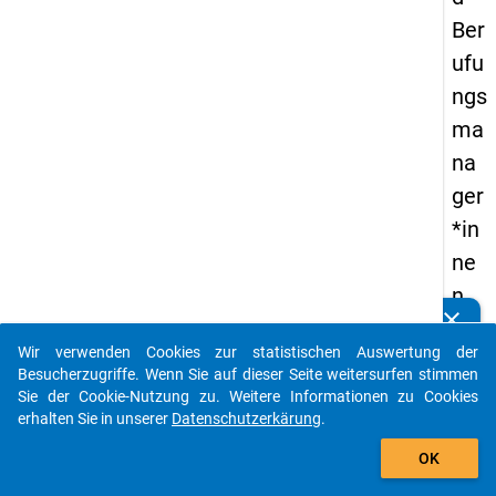
Ber
ufu
ngs
ma
na
ger
*in
ne
n.
clear
Ge
Kennen Sie Publikationen, die auf Basis unserer
Datenpakete entstanden sind? Dann teilen Sie uns diese
Wir verwenden Cookies zur statistischen Auswertung der
nes
bitte mit...
Besucherzugriffe. Wenn Sie auf dieser Seite weitersurfen stimmen
e
Sie der Cookie-Nutzung zu. Weitere Informationen zu Cookies
erhalten Sie in unserer
Datenschutzerkärung
.
ein
auto_stories
es
OK
ne