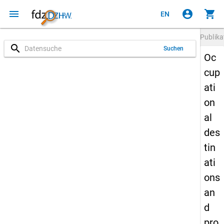
menu
account_circle
shopping_cart
EN
Publika
search
Suchen
Oc
cup
ati
on
al
des
tin
ati
ons
an
d
pro