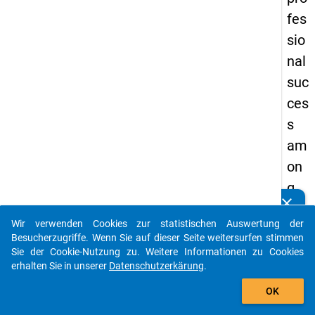
fes
sio
nal
suc
ces
s
am
on
g
clear
doc
Kennen Sie Publikationen, die auf Basis unserer
Datenpakete entstanden sind? Dann teilen Sie uns diese
Wir verwenden Cookies zur statistischen Auswertung der
tor
bitte mit...
Besucherzugriffe. Wenn Sie auf dieser Seite weitersurfen stimmen
al
Sie der Cookie-Nutzung zu. Weitere Informationen zu Cookies
erhalten Sie in unserer
Datenschutzerkärung
.
gra
auto_stories
du
OK
ate