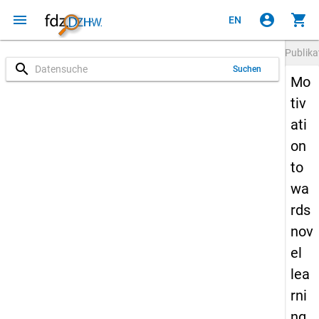
menu
account_circle
shopping_cart
EN
Publika
search
Suchen
Mo
tiv
ati
on
to
wa
rds
nov
el
lea
rni
ng