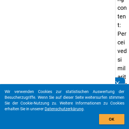
con
ten
t:
Per
cei
ved
si
mil
arit
clear
y of
Kennen Sie Publikationen, die auf Basis unserer
Datenpakete entstanden sind? Dann teilen Sie uns diese
Wir verwenden Cookies zur statistischen Auswertung der
lea
bitte mit...
Besucherzugriffe. Wenn Sie auf dieser Seite weitersurfen stimmen
rni
Sie der Cookie-Nutzung zu. Weitere Informationen zu Cookies
erhalten Sie in unserer
Datenschutzerkärung
.
ng
auto_stories
con
OK
ten