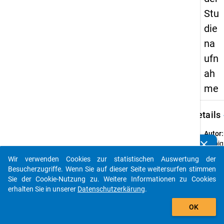
Stu
die
na
ufn
ah
me
keybo
Details
Autor:
clear
Helbig
Kennen Sie Publikationen, die auf Basis unserer
Marcel
Datenpakete entstanden sind? Dann teilen Sie uns diese
Wir verwenden Cookies zur statistischen Auswertung der
Jähne
bitte mit...
Besucherzugriffe. Wenn Sie auf dieser Seite weitersurfen stimmen
Stefan
Sie der Cookie-Nutzung zu. Weitere Informationen zu Cookies
Marcz
erhalten Sie in unserer
Datenschutzerkärung
.
Anna
auto_stories
OK
Titel:
Bunde