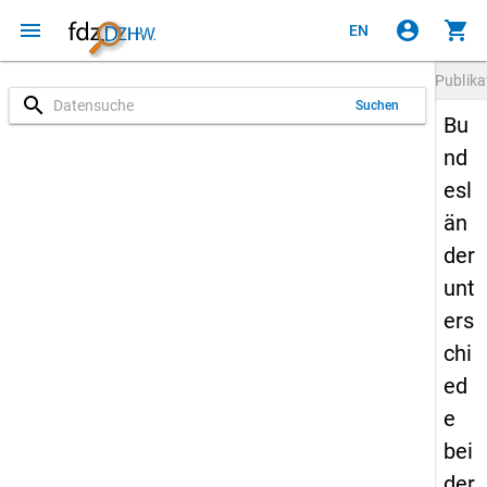
menu
account_circle
shopping_cart
EN
Publika
search
Suchen
Bu
nd
esl
än
der
unt
ers
chi
ed
e
bei
der