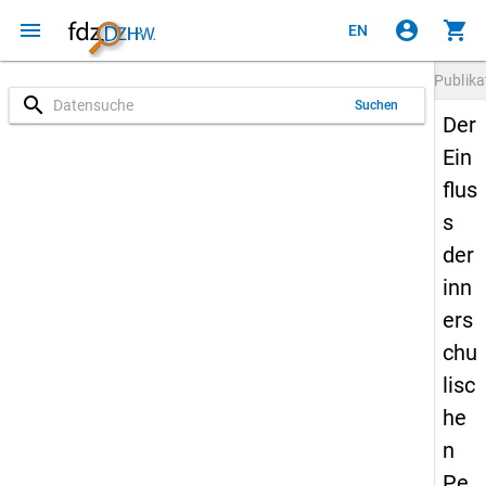
menu
account_circle
shopping_cart
EN
Publika
search
Suchen
Der
Ein
flus
s
der
inn
ers
chu
lisc
he
n
Pe