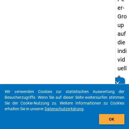
er-
Gro
up
auf
die
indi
vid
uell
e
clear
Stu
Kennen Sie Publikationen, die auf Basis unserer
Datenpakete entstanden sind? Dann teilen Sie uns diese
Wir verwenden Cookies zur statistischen Auswertung der
die
bitte mit...
Besucherzugriffe. Wenn Sie auf dieser Seite weitersurfen stimmen
ne
Sie der Cookie-Nutzung zu. Weitere Informationen zu Cookies
erhalten Sie in unserer
Datenschutzerkärung
.
nts
auto_stories
che
OK
idu