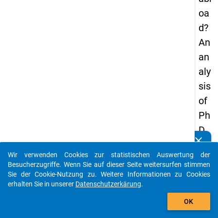
oa
d?
An
an
aly
sis
of
Ph
D
clear
stu
Kennen Sie Publikationen, die auf Basis unserer
Datenpakete entstanden sind? Dann teilen Sie uns diese
Wir verwenden Cookies zur statistischen Auswertung der
de
bitte mit...
Besucherzugriffe. Wenn Sie auf dieser Seite weitersurfen stimmen
nts
Sie der Cookie-Nutzung zu. Weitere Informationen zu Cookies
erhalten Sie in unserer
Datenschutzerkärung
.
in
auto_stories
Ger
OK
ma