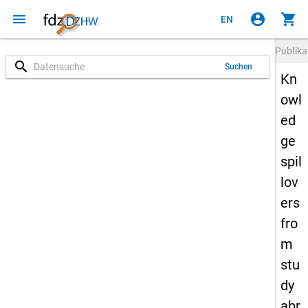
menu
account_circle
shopping_cart
EN
Publika
search
Suchen
Kn
owl
ed
ge
spil
lov
ers
fro
m
stu
dy
abr