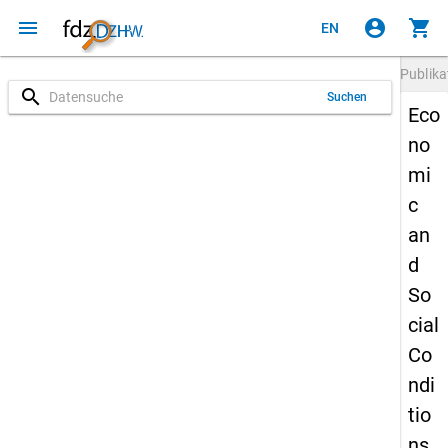
menu
account_circle
shopping_cart
EN
Publika
search
Suchen
Eco
no
mi
c
an
d
So
cial
Co
ndi
tio
ns