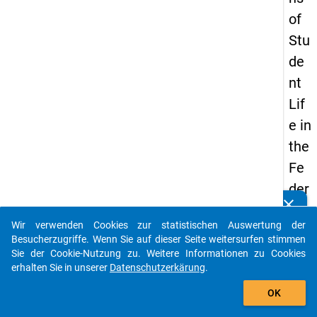
of
Stu
de
nt
Lif
e in
the
Fe
der
clear
al
Kennen Sie Publikationen, die auf Basis unserer
Datenpakete entstanden sind? Dann teilen Sie uns diese
Wir verwenden Cookies zur statistischen Auswertung der
Re
bitte mit...
Besucherzugriffe. Wenn Sie auf dieser Seite weitersurfen stimmen
pu
Sie der Cookie-Nutzung zu. Weitere Informationen zu Cookies
erhalten Sie in unserer
Datenschutzerkärung
.
blic
auto_stories
of
OK
Ger