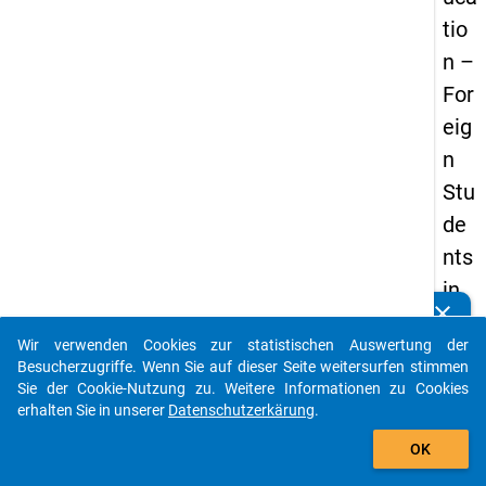
tio
n –
For
eig
n
Stu
de
nts
in
clear
Ger
Kennen Sie Publikationen, die auf Basis unserer
Datenpakete entstanden sind? Dann teilen Sie uns diese
Wir verwenden Cookies zur statistischen Auswertung der
ma
bitte mit...
Besucherzugriffe. Wenn Sie auf dieser Seite weitersurfen stimmen
ny
Sie der Cookie-Nutzung zu. Weitere Informationen zu Cookies
erhalten Sie in unserer
Datenschutzerkärung
.
–
auto_stories
Ger
OK
ma