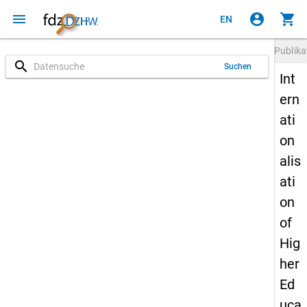
menu
account_circle
shopping_cart
EN
Publika
search
Suchen
Int
ern
ati
on
alis
ati
on
of
Hig
her
Ed
uca