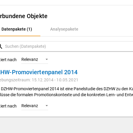
rbundene Objekte
atenpakete (1)
Datenpakete (1)
Analysepakete
nalysepakete
rch
Relevanz
tiert nach
HW-Promoviertenpanel 2014
ebungszeitraum: 15.12.2014 - 10.05.2021
 DZHW-Promoviertenpanel 2014 ist eine Panelstudie des DZHW zu den Kar
flüsse die formalen Promotionskontexte und die konkreten Lern- und En
Relevanz
tiert nach