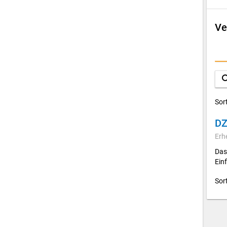
Ve
D
A
sea
Sor
DZ
Erh
Das
Ein
Sor