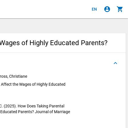
account_circle
shopping_cart
EN
 Wages of Highly Educated Parents?
keyboard_arrow_up
ross, Christiane
Affect the Wages of Highly Educated
, C. (2025). How Does Taking Parental
 Educated Parents? Journal of Marriage