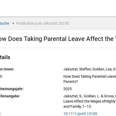
suche
>
Publikation
pub-Jaksztat.2025$
w Does Taking Parental Leave Affect the
tails
or:innen:
Jaksztat, Steffen; Goldan, Lea; G
l:
How Does Taking Parental Leave 
Parents?
cheinungsjahr:
2025
llenangabe:
Jaksztat, S., Goldan, L. & Gross
Leave Affect the Wages ofHighly
and Family, 1–13.
:
10.1111/jomf.13109