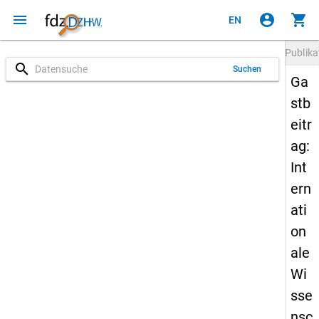
menu
account_circle
shopping_cart
EN
Publika
search
Suchen
Ga
stb
eitr
ag:
Int
ern
ati
on
ale
Wi
sse
nsc