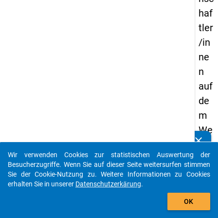
haf
tler
/in
ne
n
auf
de
m
We
clear
g
Kennen Sie Publikationen, die auf Basis unserer
Datenpakete entstanden sind? Dann teilen Sie uns diese
Wir verwenden Cookies zur statistischen Auswertung der
zur
bitte mit...
Besucherzugriffe. Wenn Sie auf dieser Seite weitersurfen stimmen
Pro
Sie der Cookie-Nutzung zu. Weitere Informationen zu Cookies
erhalten Sie in unserer
Datenschutzerkärung
.
fes
auto_stories
sur
OK
an