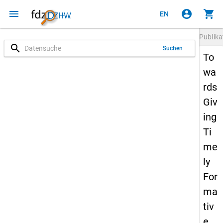
menu
account_circle
shopping_cart
EN
Publika
search
Suchen
To
wa
rds
Giv
ing
Ti
me
ly
For
ma
tiv
e