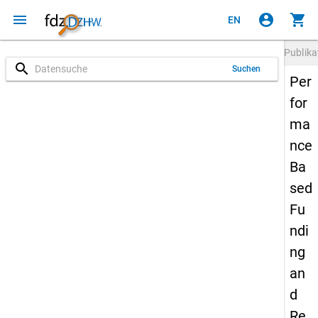
menu
account_circle
shopping_cart
EN
Publika
search
Suchen
Per
for
ma
nce
Ba
sed
Fu
ndi
ng
an
d
Re