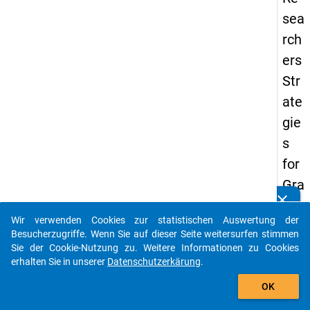
sea
rch
ers
Str
ate
gie
s
for
Gra
clear
nt
Kennen Sie Publikationen, die auf Basis unserer
Datenpakete entstanden sind? Dann teilen Sie uns diese
Wir verwenden Cookies zur statistischen Auswertung der
Ap
bitte mit...
Besucherzugriffe. Wenn Sie auf dieser Seite weitersurfen stimmen
plic
Sie der Cookie-Nutzung zu. Weitere Informationen zu Cookies
erhalten Sie in unserer
Datenschutzerkärung
.
ati
auto_stories
ons
OK