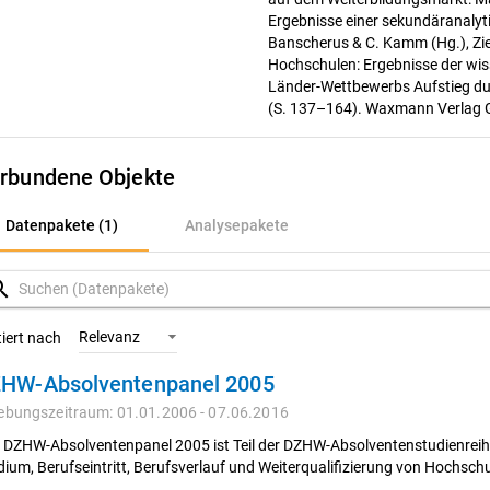
Ergebnisse einer sekundäranalyti
Banscherus & C. Kamm (Hg.), Zi
Hochschulen: Ergebnisse der wis
Länder-Wettbewerbs Aufstieg du
(S. 137–164). Waxmann Verlag
rbundene Objekte
atenpakete (1)
Datenpakete (1)
Analysepakete
nalysepakete
rch
Relevanz
tiert nach
HW-Absolventenpanel 2005
ebungszeitraum: 01.01.2006 - 07.06.2016
 DZHW-Absolventenpanel 2005 ist Teil der DZHW-Absolventenstudienreihe
dium, Berufseintritt, Berufsverlauf und Weiterqualifizierung von Hochsch