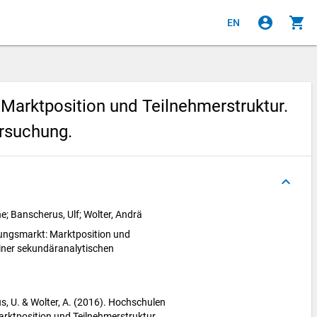
account_circle
shopping_cart
EN
Marktposition und Teilnehmerstruktur.
ersuchung.
keyboard_arrow_up
; Banscherus, Ulf; Wolter, Andrä
ungsmarkt: Marktposition und
einer sekundäranalytischen
s, U. & Wolter, A. (2016). Hochschulen
rktposition und Teilnehmerstruktur.