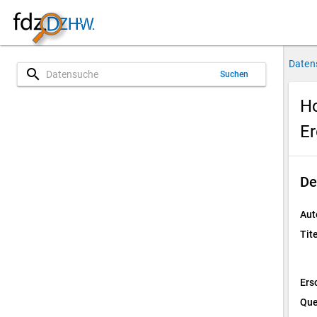
Daten
search
Suchen
Ho
Er
De
Aut
Tite
Ers
Que