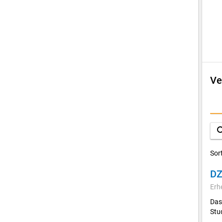
Ve
D
A
sea
Sor
DZ
Erh
Das
Stu