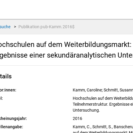
suche
>
Publikation
pub-Kamm.2016$
chschulen auf dem Weiterbildungsmarkt: 
gebnisse einer sekundäranalytischen Unt
tails
or:innen:
Kamm, Caroline; Schmitt, Susanne
l:
Hochschulen auf dem Weiterbild
Teilnehmerstruktur. Ergebnisse 
Untersuchung.
cheinungsjahr:
2016
llenangabe:
Kamm, C., Schmitt, S., Banscheru
auf dem Weiterbildungsmarkt: Ma