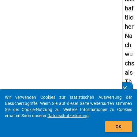
haf
tlic
her
Na
ch
wu
chs
als
Th
clear
em
Kennen Sie Publikationen, die auf Basis unserer
Datenpakete entstanden sind? Dann teilen Sie uns diese
Wir verwenden Cookies zur statistischen Auswertung der
a
bitte mit...
Besucherzugriffe. Wenn Sie auf dieser Seite weitersurfen stimmen
der
Sie der Cookie-Nutzung zu. Weitere Informationen zu Cookies
erhalten Sie in unserer
Datenschutzerkärung
.
Bil
auto_stories
du
OK
ngs