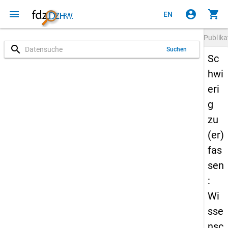
menu
account_circle
shopping_cart
EN
Publika
search
Suchen
Sc
hwi
eri
g
zu
(er)
fas
sen
:
Wi
sse
nsc