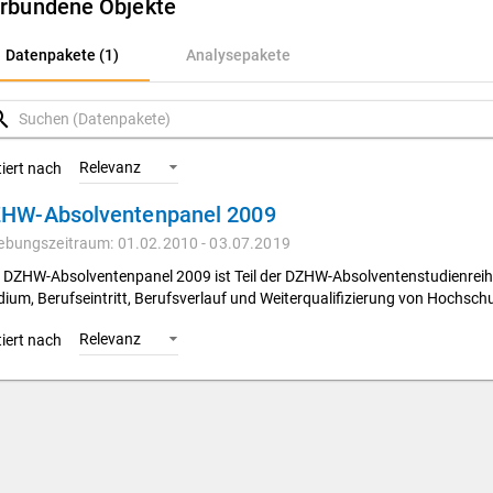
rbundene Objekte
atenpakete (1)
Datenpakete (1)
Analysepakete
nalysepakete
rch
Relevanz
tiert nach
HW-Absolventenpanel 2009
ebungszeitraum: 01.02.2010 - 03.07.2019
 DZHW-Absolventenpanel 2009 ist Teil der DZHW-Absolventenstudienreihe
dium, Berufseintritt, Berufsverlauf und Weiterqualifizierung von Hochsch
Relevanz
tiert nach