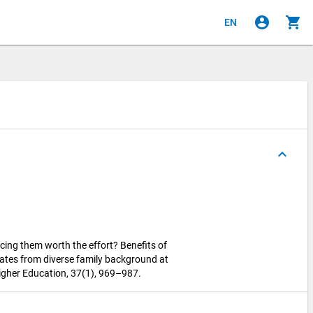
account_circle
shopping_cart
EN
keyboard_arrow_up
orcing them worth the effort? Benefits of
ates from diverse family background at
Higher Education, 37(1), 969–987.