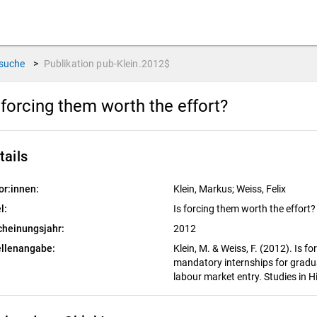
suche
>
Publikation
pub-Klein.2012$
 forcing them worth the effort?
tails
or:innen:
Klein, Markus; Weiss, Felix
l:
Is forcing them worth the effort?
cheinungsjahr:
2012
llenangabe:
Klein, M. & Weiss, F. (2012). Is f
mandatory internships for gradu
labour market entry. Studies in 