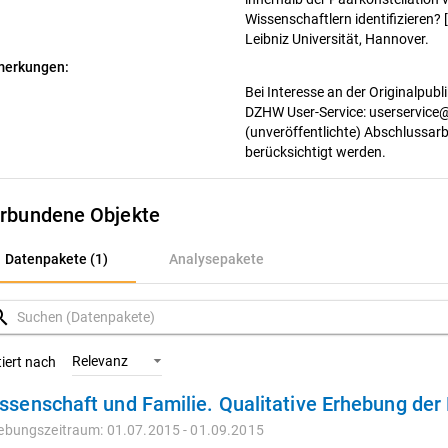
Wissenschaftlern identifizieren? 
Leibniz Universität, Hannover.
erkungen:
Bei Interesse an der Originalpubl
DZHW User-Service: userservice@
(unveröffentlichte) Abschlussarbei
berücksichtigt werden.
rbundene Objekte
atenpakete (1)
Datenpakete (1)
Analysepakete
nalysepakete
rch
Relevanz
tiert nach
ssenschaft und Familie. Qualitative Erhebung d
ebungszeitraum: 01.07.2015 - 01.09.2015