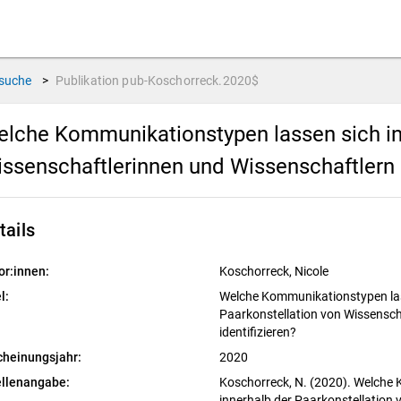
suche
>
Publikation
pub-Koschorreck.2020$
lche Kommunikationstypen lassen sich in
ssenschaftlerinnen und Wissenschaftlern i
tails
or:innen:
Koschorreck, Nicole
l:
Welche Kommunikationstypen las
Paarkonstellation von Wissensch
identifizieren?
cheinungsjahr:
2020
llenangabe:
Koschorreck, N. (2020). Welche
innerhalb der Paarkonstellation