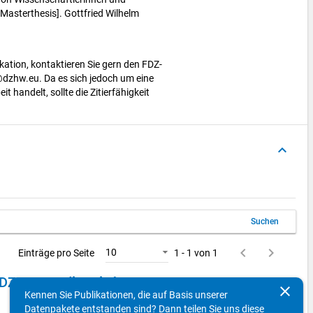
[Masterthesis]. Gottfried Wilhelm
ikation, kontaktieren Sie gern den FDZ-
dzhw.eu. Da es sich jedoch um eine
t handelt, sollte die Zitierfähigkeit
keyboard_arrow_up
Suchen
keyboard_arrow_left
keyboard_arrow_right
10
Einträge pro Seite
1 - 1 von 1
er DZHW-Studie WiNbus
clear
Kennen Sie Publikationen, die auf Basis unserer
Erhebungsdatentyp: Qualitative Daten
Datenpakete entstanden sind? Dann teilen Sie uns diese