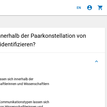
account_circle
shopping_cart
EN
nerhalb der Paarkonstellation von
dentifizieren?
keyboard_arrow_up
sen sich innerhalb der
aftlerinnen und Wissenschaftlern
 Kommunikationstypen lassen sich
 von Wissenschaftlerinnen und