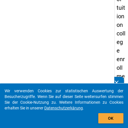
tuit
ion
on
coll
eg
e
enr
oll
me
clear
nt
Kennen Sie Publikationen, die auf Basis unserer
Datenpakete entstanden sind? Dann teilen Sie uns diese
Wir verwenden Cookies zur statistischen Auswertung der
in
bitte mit...
Besucherzugriffe. Wenn Sie auf dieser Seite weitersurfen stimmen
Ger
Sie der Cookie-Nutzung zu. Weitere Informationen zu Cookies
erhalten Sie in unserer
Datenschutzerkärung
.
ma
auto_stories
ny:
OK
Re