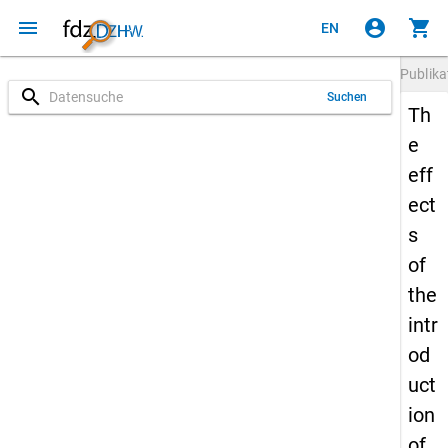
menu
account_circle
shopping_cart
EN
Publika
search
Suchen
Th
e
eff
ect
s
of
the
intr
od
uct
ion
of