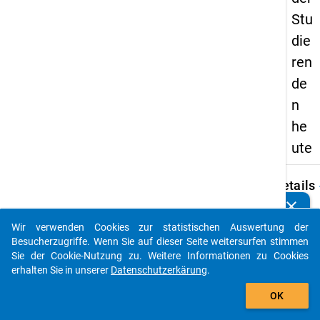
Stu
die
ren
de
n
he
ute
keybo
Details
clear
Kennen Sie Publikationen, die auf Basis unserer
Autor:
Datenpakete entstanden sind? Dann teilen Sie uns diese
Leszc
Wir verwenden Cookies zur statistischen Auswertung der
bitte mit...
M.
Besucherzugriffe. Wenn Sie auf dieser Seite weitersurfen stimmen
Sie der Cookie-Nutzung zu. Weitere Informationen zu Cookies
Titel:
erhalten Sie in unserer
Datenschutzerkärung
.
Wirtsc
auto_stories
und so
OK
Lage 
Studi