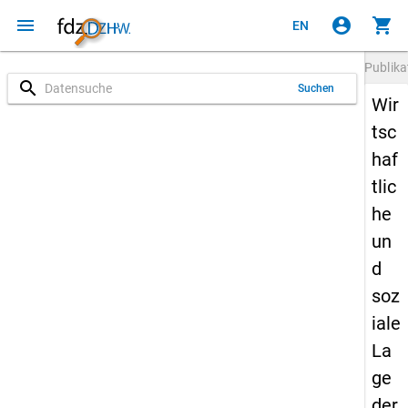
menu
account_circle
shopping_cart
EN
Publika
search
Suchen
Wir
tsc
haf
tlic
he
un
d
soz
iale
La
ge
der