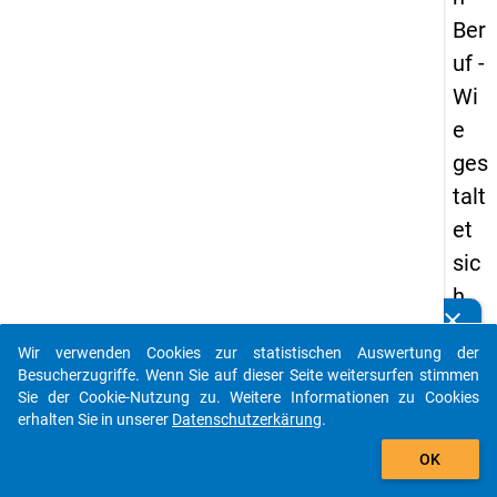
Ber
uf -
Wi
e
ges
talt
et
sic
h
clear
der
Kennen Sie Publikationen, die auf Basis unserer
Datenpakete entstanden sind? Dann teilen Sie uns diese
Wir verwenden Cookies zur statistischen Auswertung der
Ber
bitte mit...
Besucherzugriffe. Wenn Sie auf dieser Seite weitersurfen stimmen
ufs
Sie der Cookie-Nutzung zu. Weitere Informationen zu Cookies
erhalten Sie in unserer
Datenschutzerkärung
.
ein
auto_stories
sti
OK
eg