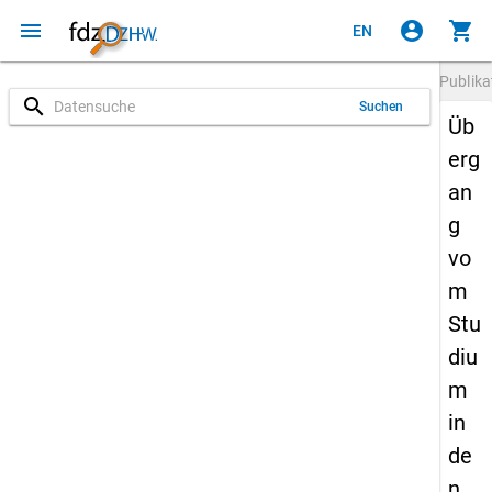
menu
account_circle
shopping_cart
EN
Publika
search
Suchen
Üb
erg
an
g
vo
m
Stu
diu
m
in
de
n