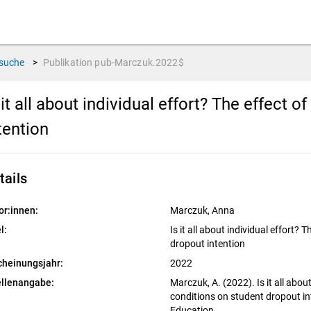
suche
>
Publikation
pub-Marczuk.2022$
 it all about individual effort? The effect 
tention
tails
or:innen:
Marczuk, Anna
l:
Is it all about individual effort?
dropout intention
cheinungsjahr:
2022
llenangabe:
Marczuk, A. (2022). Is it all abou
conditions on student dropout in
Education.