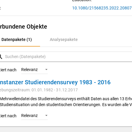
:
10.1080/21568235.2022.20807
rbundene Objekte
atenpakete (1)
Datenpakete (1)
Analysepakete
nalysepakete
rch
Relevanz
tiert nach
nstanzer Studierendensurvey 1983 - 2016
ebungszeitraum: 01.01.1982 - 31.12.2017
 Mehrwellendatei des Studierendensurveys enthält Daten aus allen 13 E
 Studiensituation und den studentischen Orientierungen. Es wurden alle V
Relevanz
tiert nach