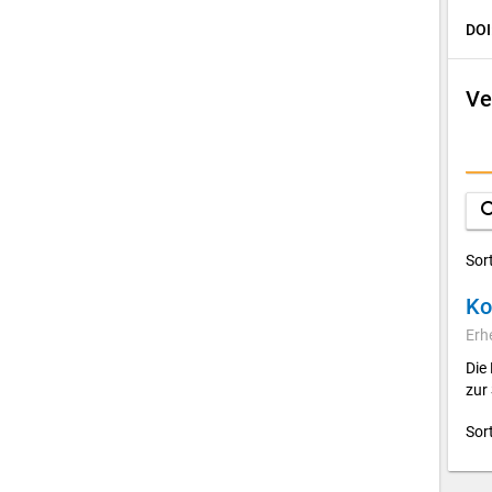
DOI
Ve
D
A
sea
Sor
Ko
Erh
Die
zur
Sor