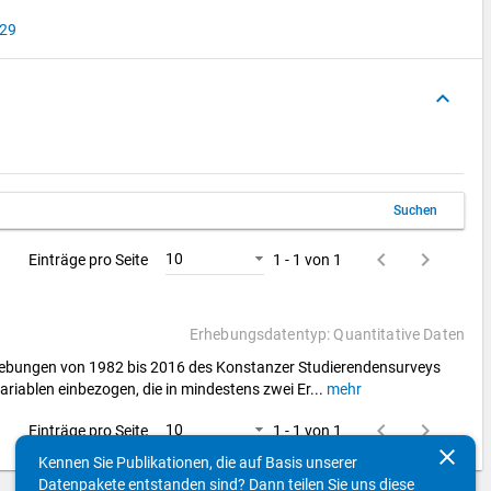
29
keyboard_arrow_up
Suchen
keyboard_arrow_left
keyboard_arrow_right
10
Einträge pro Seite
1 - 1 von 1
Erhebungsdatentyp: Quantitative Daten
rhebungen von 1982 bis 2016 des Konstanzer Studierendensurveys
ariablen einbezogen, die in mindestens zwei Er
...
mehr
keyboard_arrow_left
keyboard_arrow_right
10
Einträge pro Seite
1 - 1 von 1
clear
Kennen Sie Publikationen, die auf Basis unserer
Datenpakete entstanden sind? Dann teilen Sie uns diese