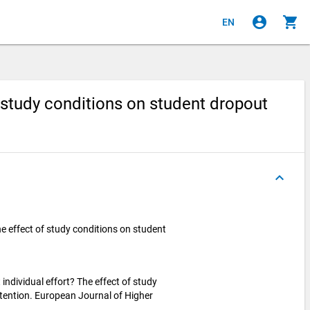
account_circle
shopping_cart
EN
of study conditions on student dropout
keyboard_arrow_up
 The effect of study conditions on student
t individual effort? The effect of study
tention. European Journal of Higher