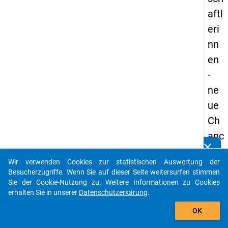
aftl
eri
nn
en
-
ne
ue
Ch
anc
clear
en
Kennen Sie Publikationen, die auf Basis unserer
Datenpakete entstanden sind? Dann teilen Sie uns diese
Wir verwenden Cookies zur statistischen Auswertung der
zwi
bitte mit...
Besucherzugriffe. Wenn Sie auf dieser Seite weitersurfen stimmen
sch
Sie der Cookie-Nutzung zu. Weitere Informationen zu Cookies
erhalten Sie in unserer
Datenschutzerkärung
.
en
auto_stories
Ind
OK
ust