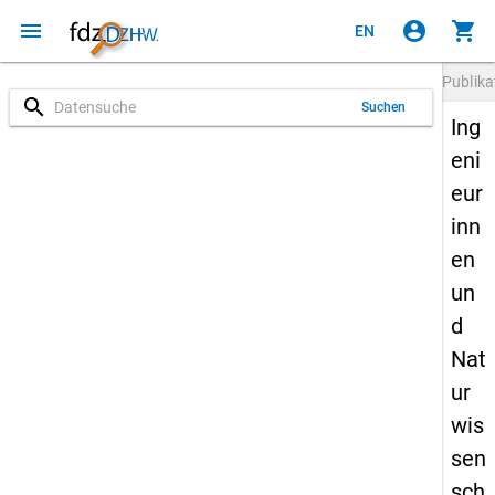
menu
account_circle
shopping_cart
EN
Publika
search
Suchen
Ing
eni
eur
inn
en
un
d
Nat
ur
wis
sen
sch