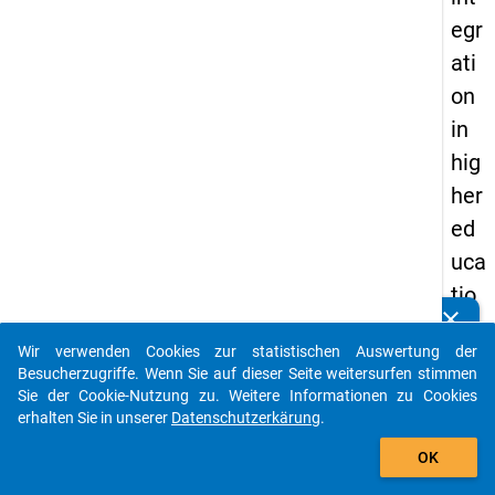
egr
ati
on
in
hig
her
ed
uca
tio
clear
n?
Kennen Sie Publikationen, die auf Basis unserer
Datenpakete entstanden sind? Dann teilen Sie uns diese
Wir verwenden Cookies zur statistischen Auswertung der
bitte mit...
Besucherzugriffe. Wenn Sie auf dieser Seite weitersurfen stimmen
keybo
Details
Sie der Cookie-Nutzung zu. Weitere Informationen zu Cookies
erhalten Sie in unserer
Datenschutzerkärung
.
Autor:
auto_stories
Muja,
OK
Ardita
Mandl