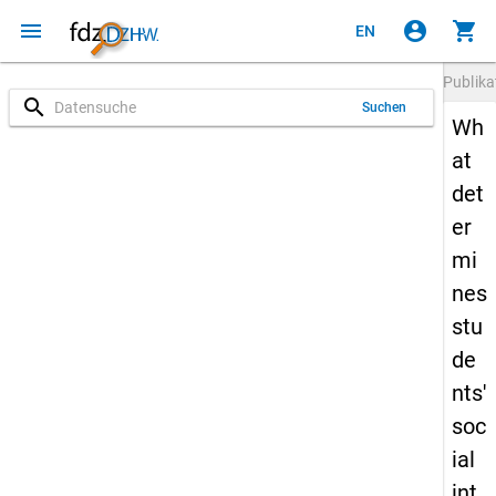
menu
account_circle
shopping_cart
EN
Publika
search
Suchen
Wh
at
det
er
mi
nes
stu
de
nts'
soc
ial
int