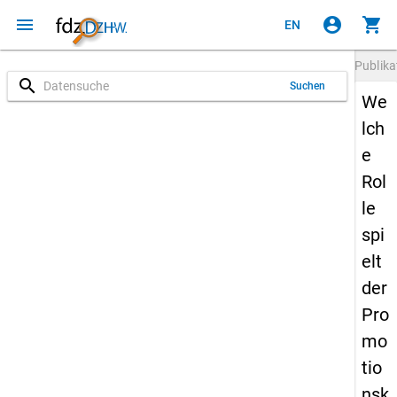
menu
account_circle
shopping_cart
EN
Publika
search
Suchen
We
lch
e
Rol
le
spi
elt
der
Pro
mo
tio
nsk