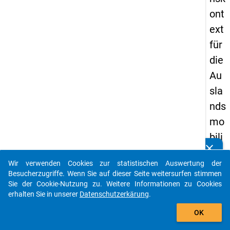
ont
ext
für
die
Au
sla
nds
mo
bili
clear
tät
Kennen Sie Publikationen, die auf Basis unserer
Datenpakete entstanden sind? Dann teilen Sie uns diese
Wir verwenden Cookies zur statistischen Auswertung der
von
bitte mit...
Besucherzugriffe. Wenn Sie auf dieser Seite weitersurfen stimmen
Pro
Sie der Cookie-Nutzung zu. Weitere Informationen zu Cookies
erhalten Sie in unserer
Datenschutzerkärung
.
mo
auto_stories
vie
OK
ren