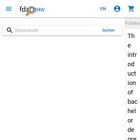
menu
account_circle
shopping_cart
EN
Publika
search
Suchen
Th
e
intr
od
uct
ion
of
bac
hel
or
de
gre