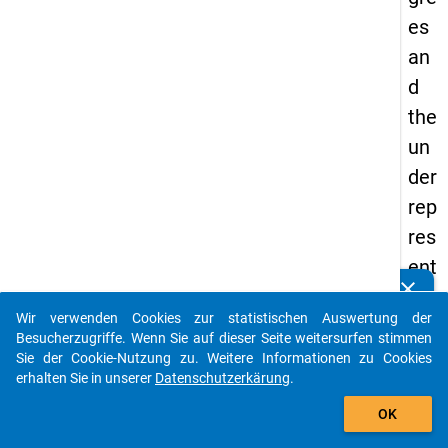
es
an
d
the
un
der
rep
res
ent
clear
ati
Kennen Sie Publikationen, die auf Basis unserer
Datenpakete entstanden sind? Dann teilen Sie uns diese
Wir verwenden Cookies zur statistischen Auswertung der
on
bitte mit...
Besucherzugriffe. Wenn Sie auf dieser Seite weitersurfen stimmen
of
Sie der Cookie-Nutzung zu. Weitere Informationen zu Cookies
erhalten Sie in unserer
Datenschutzerkärung
.
stu
auto_stories
de
OK
nts