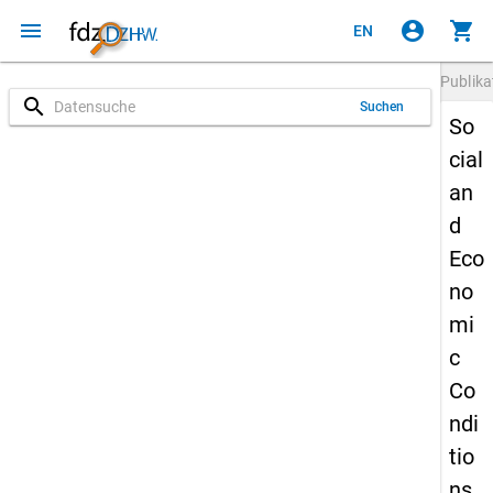
menu
account_circle
shopping_cart
EN
Publika
search
Suchen
So
cial
an
d
Eco
no
mi
c
Co
ndi
tio
ns