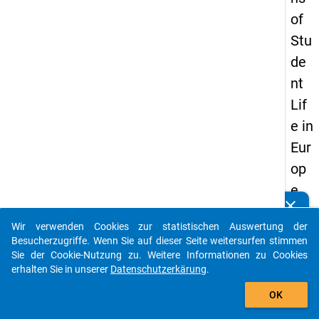
of
Stu
de
nt
Lif
e in
Eur
op
e
clear
Kennen Sie Publikationen, die auf Basis unserer
Datenpakete entstanden sind? Dann teilen Sie uns diese
keybo
Details
Wir verwenden Cookies zur statistischen Auswertung der
bitte mit...
Besucherzugriffe. Wenn Sie auf dieser Seite weitersurfen stimmen
Autor:
Sie der Cookie-Nutzung zu. Weitere Informationen zu Cookies
Orr, D.;
erhalten Sie in unserer
Datenschutzerkärung
.
Schnit
auto_stories
OK
K.;
Frack