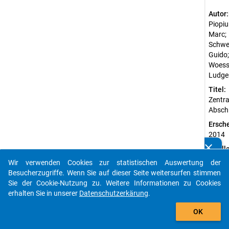
Autor:
Piopiu
Marc;
Schwe
Guido;
Woess
Ludge
Titel:
Zentra
Absch
Ersch
2014
clear
Quell
Kennen Sie Publikationen, die auf Basis unserer
Piopi
Datenpakete entstanden sind? Dann teilen Sie uns diese
Wir verwenden Cookies zur statistischen Auswertung der
unik,
bitte mit...
Besucherzugriffe. Wenn Sie auf dieser Seite weitersurfen stimmen
M.,
Sie der Cookie-Nutzung zu. Weitere Informationen zu Cookies
Sch
erhalten Sie in unserer
Datenschutzerkärung
.
werd
auto_stories
t, G.
OK
&