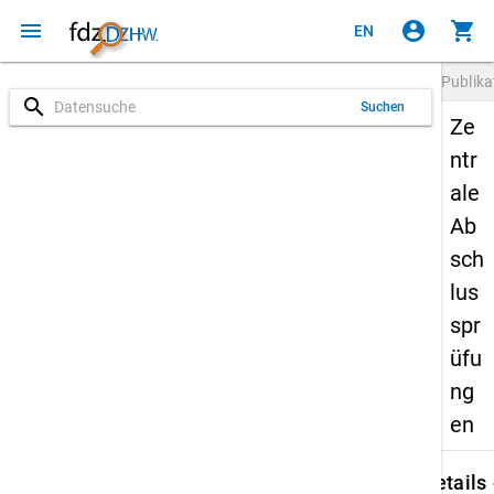
menu
account_circle
shopping_cart
EN
Publika
search
Suchen
Ze
ntr
ale
Ab
sch
lus
spr
üfu
ng
en
keybo
Details