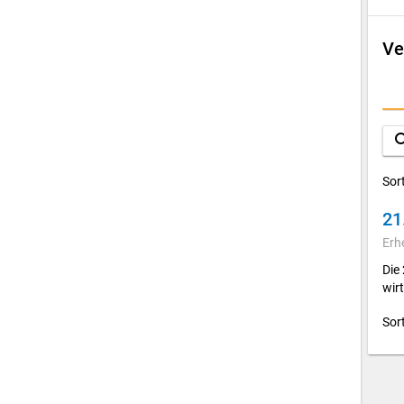
Ve
D
A
sea
Sor
21
Erh
Die
wir
Sor