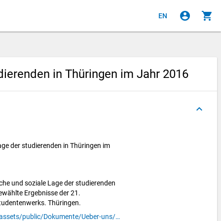
account_circle
shopping_cart
EN
udierenden in Thüringen im Jahr 2016
keyboard_arrow_up
Lage der studierenden in Thüringen im
liche und soziale Lage der studierenden
ewählte Ergebnisse der 21.
tudentenwerks. Thüringen.
https://www.stw-thueringen.de/assets/public/Dokumente/Ueber-uns/21.Sozialerhebung.pdf