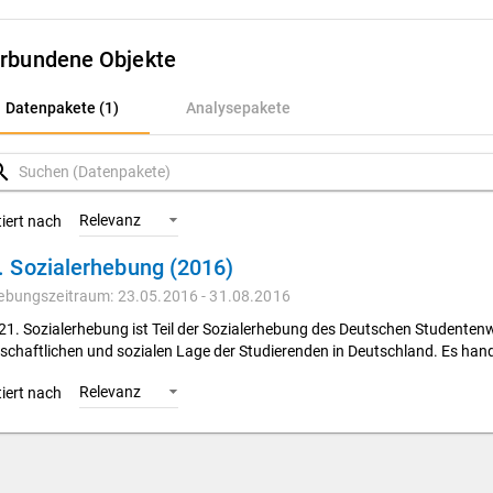
rbundene Objekte
atenpakete (1)
Datenpakete (1)
Analysepakete
nalysepakete
rch
Relevanz
tiert nach
. Sozialerhebung (2016)
ebungszeitraum: 23.05.2016 - 31.08.2016
 21. Sozialerhebung ist Teil der Sozialerhebung des Deutschen Studente
tschaftlichen und sozialen Lage der Studierenden in Deutschland. Es han
Relevanz
tiert nach