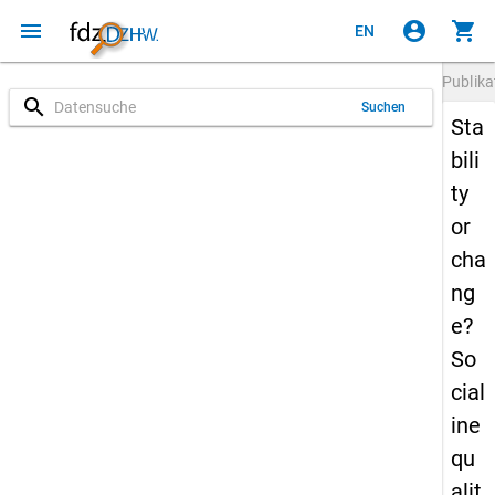
menu
account_circle
shopping_cart
EN
Publika
search
Suchen
Sta
bili
ty
or
cha
ng
e?
So
cial
ine
qu
alit