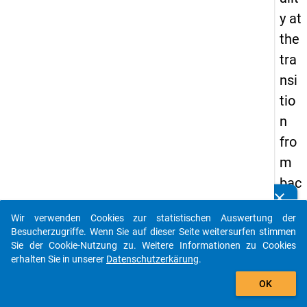
y at
the
tra
nsi
tio
n
fro
m
bac
clear
hel
Kennen Sie Publikationen, die auf Basis unserer
Datenpakete entstanden sind? Dann teilen Sie uns diese
Wir verwenden Cookies zur statistischen Auswertung der
or’s
bitte mit...
Besucherzugriffe. Wenn Sie auf dieser Seite weitersurfen stimmen
to
Sie der Cookie-Nutzung zu. Weitere Informationen zu Cookies
erhalten Sie in unserer
Datenschutzerkärung
.
ma
auto_stories
ste
OK
r’s