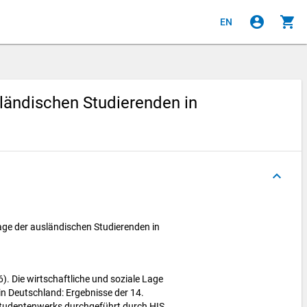
account_circle
shopping_cart
EN
sländischen Studierenden in
keyboard_arrow_up
Lage der ausländischen Studierenden in
6). Die wirtschaftliche und soziale Lage
in Deutschland: Ergebnisse der 14.
tudentenwerks durchgeführt durch HIS