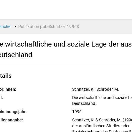
suche
>
Publikation
pub-Schnitzer.1996$
e wirtschaftliche und soziale Lage der au
eutschland
tails
or:innen:
Schnitzer, K.; Schröder, M.
l:
Die wirtschaftliche und soziale 
Deutschland
cheinungsjahr:
1996
llenangabe:
Schnitzer, K. & Schröder, M. (199
der ausländischen Studierenden 
Sozialerhebung des Deutschen S