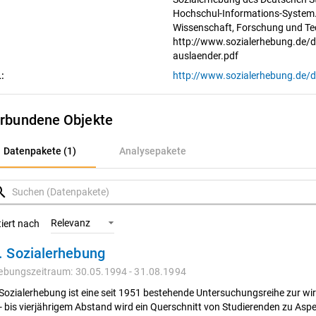
Hochschul-Informations-System.
Wissenschaft, Forschung und Te
http://www.sozialerhebung.de/
auslaender.pdf
:
rbundene Objekte
atenpakete (1)
Datenpakete (1)
Analysepakete
nalysepakete
rch
Relevanz
tiert nach
. Sozialerhebung
ebungszeitraum: 30.05.1994 - 31.08.1994
 Sozialerhebung ist eine seit 1951 bestehende Untersuchungsreihe zur wir
i- bis vierjährigem Abstand wird ein Querschnitt von Studierenden zu As