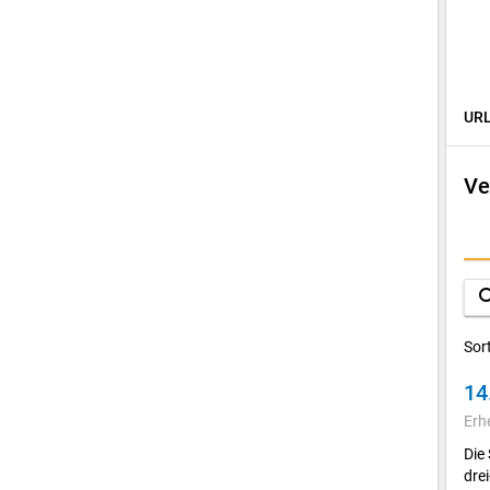
URL
Ve
D
A
sea
Sor
14
Erh
Die
dre