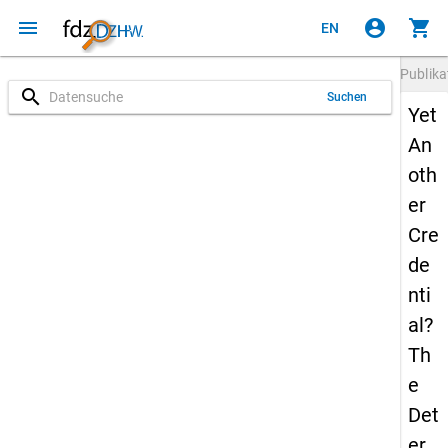
menu
account_circle
shopping_cart
EN
Publika
search
Suchen
Yet
An
oth
er
Cre
de
nti
al?
Th
e
Det
er