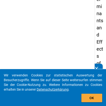
mi
na
nts
an
d
Eff
ect
s
of
clear
Do
Kennen Sie Publikationen, die auf Basis unserer
Datenpakete entstanden sind? Dann teilen Sie uns diese
Wir verwenden Cookies zur statistischen Auswertung der
cto
bitte mit...
Besucherzugriffe. Wenn Sie auf dieser Seite weitersurfen stimmen
ral
Sie der Cookie-Nutzung zu. Weitere Informationen zu Cookies
erhalten Sie in unserer
Datenschutzerkärung
.
Ed
auto_stories
uca
OK
tio