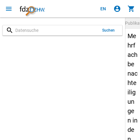
menu
account_circle
shopping_cart
EN
Publika
search
Suchen
Me
hrf
ach
be
nac
hte
ilig
un
ge
n in
de
n