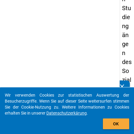
Stu
die
ng
än
ge
n
des
So
zial
clear
we
Kennen Sie Publikationen, die auf Basis unserer
Datenpakete entstanden sind? Dann teilen Sie uns diese
Wir verwenden Cookies zur statistischen Auswertung der
sen
bitte mit...
Besucherzugriffe. Wenn Sie auf dieser Seite weitersurfen stimmen
s
Sie der Cookie-Nutzung zu. Weitere Informationen zu Cookies
erhalten Sie in unserer
Datenschutzerkärung
.
auto_stories
keybo
Details
OK
Autor: