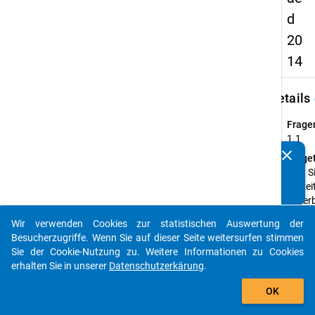
d
20
14
keybo
Details
Frage
1.1
clear
Fraget
Kennen Sie Publikationen, die auf Basis unserer
Sind S
Datenpakete entstanden sind? Dann teilen Sie uns diese
zurzei
bitte mit...
erwer
Einfü
Wir verwenden Cookies zur statistischen Auswertung der
auto_stories
Wir m
Besucherzugriffe. Wenn Sie auf dieser Seite weitersurfen stimmen
Sie zu
Sie der Cookie-Nutzung zu. Weitere Informationen zu Cookies
bitten,
erhalten Sie in unserer
Datenschutzerkärung
.
Frage
add_shopping_cart
Ihrer
OK
aktuel