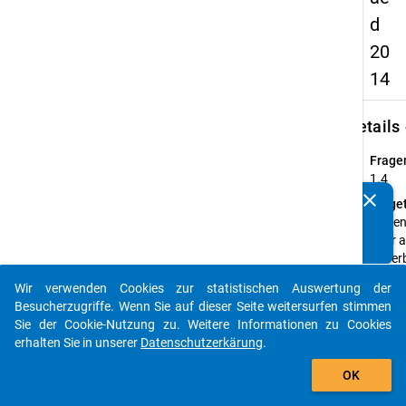
d
20
14
keybo
Details
Frage
1.4
clear
Fraget
Kennen Sie Publikationen, die auf Basis unserer
Haben 
Datenpakete entstanden sind? Dann teilen Sie uns diese
Ihrer 
bitte mit...
Erwer
wieder
Wir verwenden Cookies zur statistischen Auswertung der
Haupte
auto_stories
Besucherzugriffe. Wenn Sie auf dieser Seite weitersurfen stimmen
bei Ih
Sie der Cookie-Nutzung zu. Weitere Informationen zu Cookies
Arbeit
erhalten Sie in unserer
Datenschutzerkärung
.
zurüc
add_shopping_cart
Frage
OK
Einfa