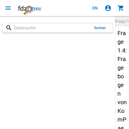
menu
account_circle
shopping_cart
EN
Frage
1
search
Suchen
Fra
ge
1.4:
Fra
ge
bo
ge
n
von
Ko
mP
ae