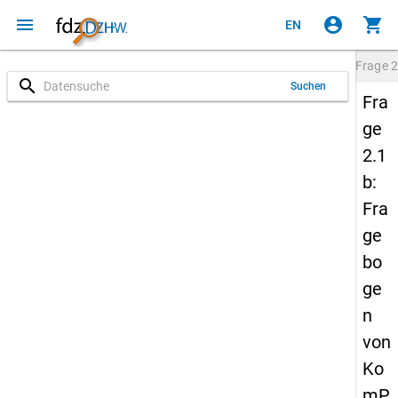
menu
account_circle
shopping_cart
EN
Frage
2
search
Suchen
Fra
ge
2.1
b:
Fra
ge
bo
ge
n
von
Ko
mP