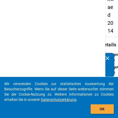
ae
d
20
14
keybo
Details
Frage
clear
Kennen Sie Publikationen, die auf Basis unserer
2.1b
Datenpakete entstanden sind? Dann teilen Sie uns diese
Fraget
bitte mit...
Bitte
geben 
an, wi
Wir verwenden Cookies zur statistischen Auswertung der
auto_stories
wichti
Besucherzugriffe. Wenn Sie auf dieser Seite weitersurfen stimmen
Ihnen
Sie der Cookie-Nutzung zu. Weitere Informationen zu Cookies
persön
erhalten Sie in unserer
Datenschutzerkärung
.
die
add_shopping_cart
OK
folge
Leben