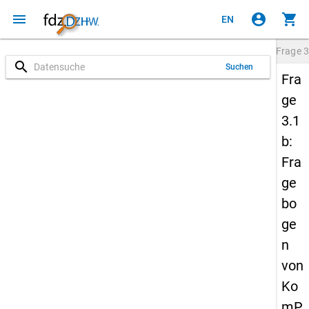
menu
account_circle
shopping_cart
EN
Frage
3
search
Suchen
Fra
ge
3.1
b:
Fra
ge
bo
ge
n
von
Ko
mP