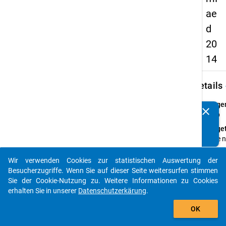
ae
d
20
14
keybo
Details
Frage
clear
Kennen Sie Publikationen, die auf Basis unserer
3.1b
Datenpakete entstanden sind? Dann teilen Sie uns diese
Fraget
bitte mit...
Bitte 
Ihre g
Beruf
Wir verwenden Cookies zur statistischen Auswertung der
auto_stories
Ihren
Besucherzugriffe. Wenn Sie auf dieser Seite weitersurfen stimmen
haupt
Sie der Cookie-Nutzung zu. Weitere Informationen zu Cookies
Tätigk
erhalten Sie in unserer
Datenschutzerkärung
.
sowie 
add_shopping_cart
OK
wichti
berufl