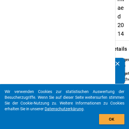
ae
d
20
14
keybo
Details
Frage
clear
Kennen Sie Publikationen, die auf Basis unserer
3.3a
Datenpakete entstanden sind? Dann teilen Sie uns diese
Fraget
bitte mit...
Welch
Wirtsc
gehört
Wir verwenden Cookies zur statistischen Auswertung der
auto_stories
bzw. d
Besucherzugriffe. Wenn Sie auf dieser Seite weitersurfen stimmen
Einric
Sie der Cookie-Nutzung zu. Weitere Informationen zu Cookies
schwe
erhalten Sie in unserer
Datenschutzerkärung
.
an, in
add_shopping_cart
OK
arbei
Anleit