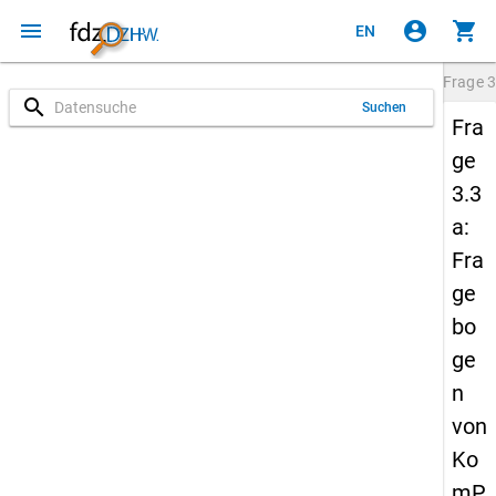
menu
account_circle
shopping_cart
EN
Frage
3
search
Suchen
Fra
ge
3.3
a:
Fra
ge
bo
ge
n
von
Ko
mP