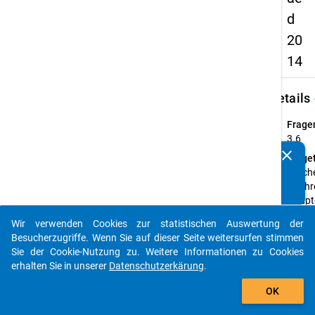
d
20
14
keybo
Details
Frage
3.6
clear
Fraget
Kennen Sie Publikationen, die auf Basis unserer
Welche
Datenpakete entstanden sind? Dann teilen Sie uns diese
bei Ihr
bitte mit...
Haupte
vertra
Wir verwenden Cookies zur statistischen Auswertung der
verein
auto_stories
Besucherzugriffe. Wenn Sie auf dieser Seite weitersurfen stimmen
Anleit
Sie der Cookie-Nutzung zu. Weitere Informationen zu Cookies
Bitte
erhalten Sie in unserer
Datenschutzerkärung
.
geben
add_shopping_cart
Sie nu
OK
Zahle