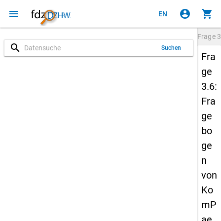
menu
account_circle
shopping_cart
EN
Frage
3
search
Suchen
Fra
ge
3.6:
Fra
ge
bo
ge
n
von
Ko
mP
ae